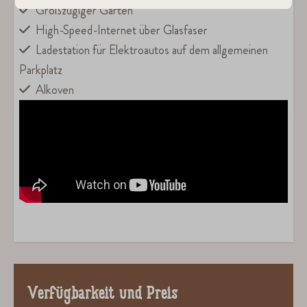
Großzügiger Garten
High-Speed-Internet über Glasfaser
Ladestation für Elektroautos auf dem allgemeinen
Parkplatz
Alkoven
Verfügbarkeit und Preis