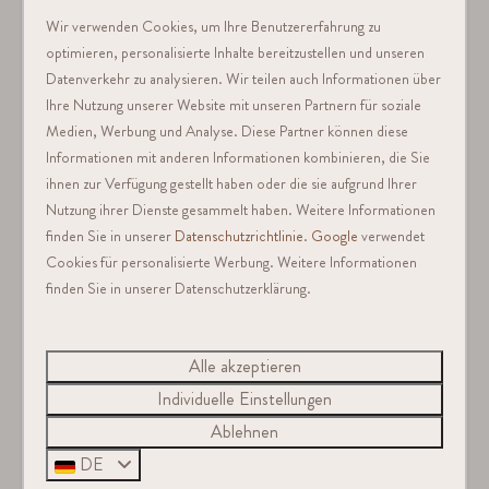
Wir verwenden Cookies, um Ihre Benutzererfahrung zu
Flachbildfernseher
optimieren, personalisierte Inhalte bereitzustellen und unseren
Dusche
Datenverkehr zu analysieren. Wir teilen auch Informationen über
Kombimikrowelle
Ihre Nutzung unserer Website mit unseren Partnern für soziale
Geschirrspüler
Medien, Werbung und Analyse. Diese Partner können diese
Nespresso-Kaffeemaschine
Informationen mit anderen Informationen kombinieren, die Sie
ihnen zur Verfügung gestellt haben oder die sie aufgrund Ihrer
Gaskochfeld
Nutzung ihrer Dienste gesammelt haben. Weitere Informationen
Privatsphäre
finden Sie in unserer
Datenschutzrichtlinie
.
Google
verwendet
Offene Küche
Cookies für personalisierte Werbung. Weitere Informationen
Kostenloser Parkplatz am Haus
finden Sie in unserer Datenschutzerklärung.
Nichtraucher
Kein Feuerwerk erlaubt
Alle akzeptieren
Gartenmöbel
Individuelle Einstellungen
Terrasse
Ablehnen
Doppelbett
DE
Etagenbett